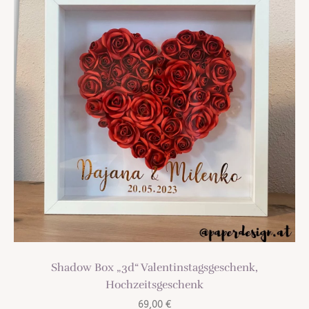
Shadow Box „3d“ Valentinstagsgeschenk,
Hochzeitsgeschenk
69,00
€