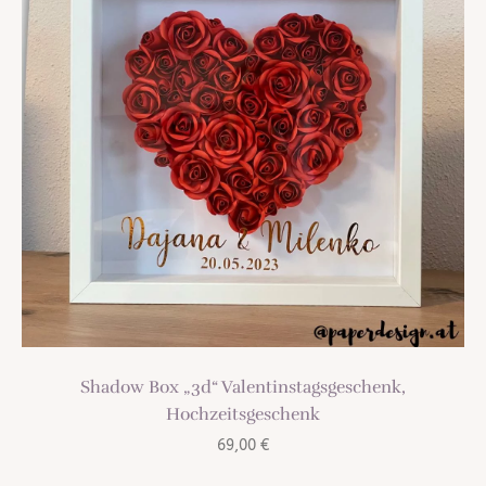
Shadow Box „3d“ Valentinstagsgeschenk,
Hochzeitsgeschenk
69,00
€