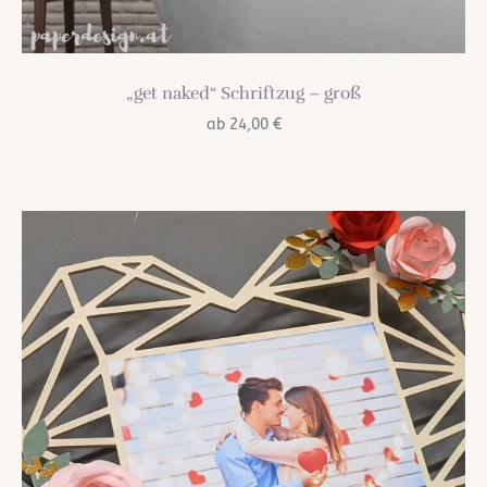
„get naked“ Schriftzug – groß
ab
24,00
€
TREND