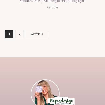
Shadow Box „Kindergartenpädagogin“
49,00
€
1
2
WEITER